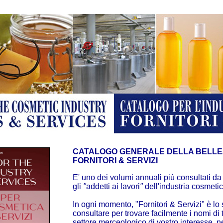
CATALOGO GENERALE DELLA BELLE
FORNITORI & SERVIZI
E' uno dei volumi annuali più consultati da t
gli
"
addetti ai lavori
"
dell'industria cosmetic
In ogni momento, "Fornitori & Servizi" è lo
consultare per trovare facilmente i nomi di tu
settore merceologico di vostro interesse, nei