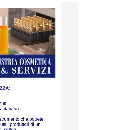
ZZA:
utti
a italiana.
 strumento che potrete
tti i produttori di un
 settori: