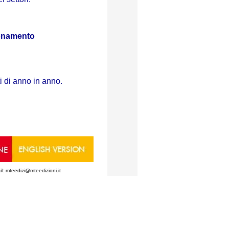
ionamento
i di anno in anno.
il: mteedizi@mteedizioni.it