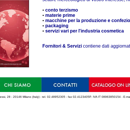
•
conto terzismo
•
materie prime
•
macchine per la produzione e confez
•
packaging
•
servizi vari per l'industria cosmetica
Fornitori & Servizi
contiene dati aggiornat
 r. gessi, 28 - 20146 Milano (Italy) - tel. 02.48952305 - fax 02.4123405P. IVA IT 08963850154 - E-ma